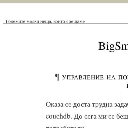
Големите малки неща, които срещаме
BigSm
¶
управление на по
Оказа се доста трудна зада
couchdb. До сега ми се беш
потребители,