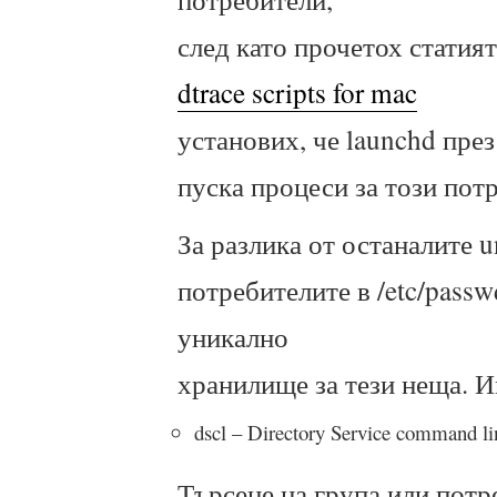
след като прочетох статият
dtrace scripts for mac
установих, че launchd пре
пуска процеси за този пот
За разлика от останалите u
потребителите в /etc/pass
уникално
хранилище за тези неща. И
dscl – Directory Service command lin
Търсене на група или потр