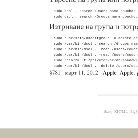
  sudo dscl . search /Users name couchdb

Изтриване на група и потр
  sudo /usr/sbin/dseditgroup -o delete cou
  sudo /usr/bin/dscl . search /Groups nam
  sudo /usr/bin/dscl . -read /Users/couch
  sudo /usr/bin/dscl . -read /Users/couch
  sudo /bin/rm -f /private/var/db/shadow/
§781 · март 11, 2012 ·
Apple
·
Apple
,
Вход
·
XHTML
·
BigS