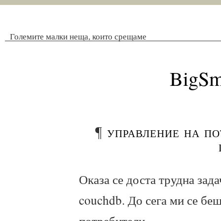
Големите малки неща, които срещаме
BigSm
¶
управление на по
Оказа се доста трудна зада
couchdb. До сега ми се беш
потребители,