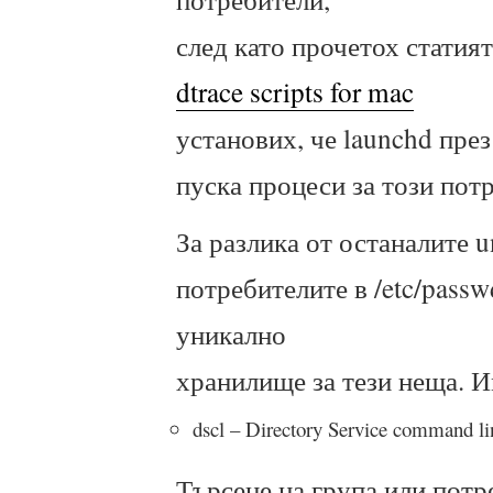
след като прочетох статият
dtrace scripts for mac
установих, че launchd пре
пуска процеси за този пот
За разлика от останалите u
потребителите в /etc/pass
уникално
хранилище за тези неща. И
dscl – Directory Service command lin
Търсене на група или потр