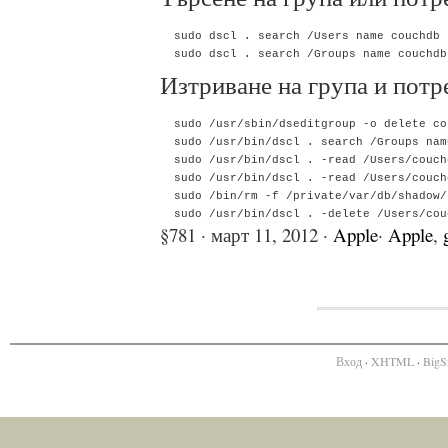
  sudo dscl . search /Users name couchdb

Изтриване на група и потр
  sudo /usr/sbin/dseditgroup -o delete cou
  sudo /usr/bin/dscl . search /Groups nam
  sudo /usr/bin/dscl . -read /Users/couch
  sudo /usr/bin/dscl . -read /Users/couch
  sudo /bin/rm -f /private/var/db/shadow/
§781 · март 11, 2012 ·
Apple
·
Apple
,
Вход
·
XHTML
·
BigS