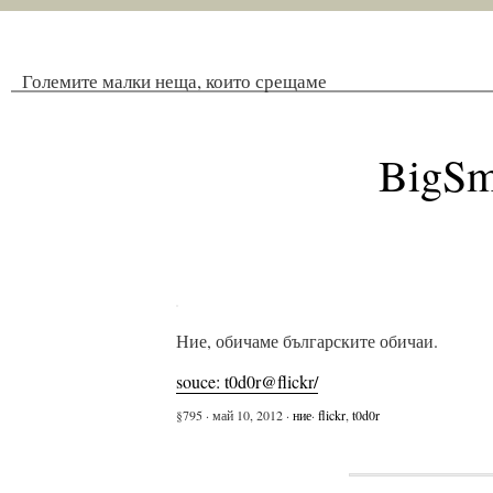
Големите малки неща, които срещаме
BigSm
Ние, обичаме българските обичаи.
souce: t0d0r@flickr/
§795 · май 10, 2012 ·
ние
·
flickr
,
t0d0r