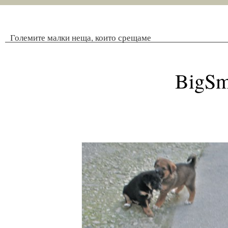
Големите малки неща, които срещаме
BigSm