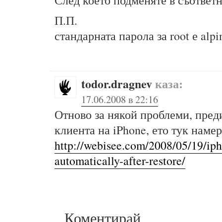
След което подменяте в съответни
П.П.
стандарната парола за root е alpi
todor.dragnev
каза:
17.06.2008 в 22:16
Отново за някой проблеми, преди
клиента на iPhone, ето тук наме
http://webisee.com/2008/05/19/ip
automatically-after-restore/
Коментирай