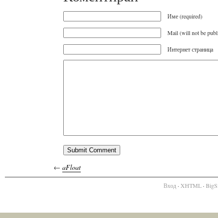
Име (required)
Mail (will not be publ
Интернет страница
←
aFloat
Вход
·
XHTML
·
BigS