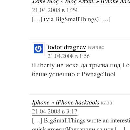
J2me Blog » Blog Archiv » iPhone hac
21.04.2008 в 1:29
[…] (via BigSmallThings) […]
каза:
todor.dragnev
21.04.2008 в 1:56
iLiberty не иска да тръгва под L
беше успешно с PwnageTool
Iphone » iPhone hacktools
каза:
21.04.2008 в 3:17
[…] BigSmallThings wrote an interesti
quick excerptИзлезнали са нов […]