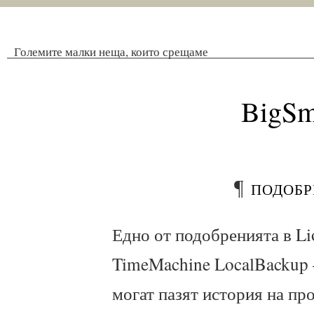
Големите малки неща, които срещаме
BigSm
¶
подобр
Едно от подобренията в Li
TimeMachine LocalBackup 
могат пазят история на пр