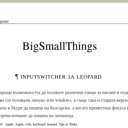
щаме
BigSmallThings
¶
inputswitcher за leopard
връща възможността да ползвате различни езици за писане в отд
о сте ползвали линукс или windows, а също така и старата верс
ожеш в Skype да пишеш на български, а когато преместиш фокуса в
з превключване да пишеш на латиница.
08 ·
Apple
·
Apple
,
i18n
,
keyboard
,
leopard
,
Tips & Tricks