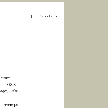
↓ - j | ↑ - k ·
Feeds
елните
ия на OS X
ърху Safari
коментирай