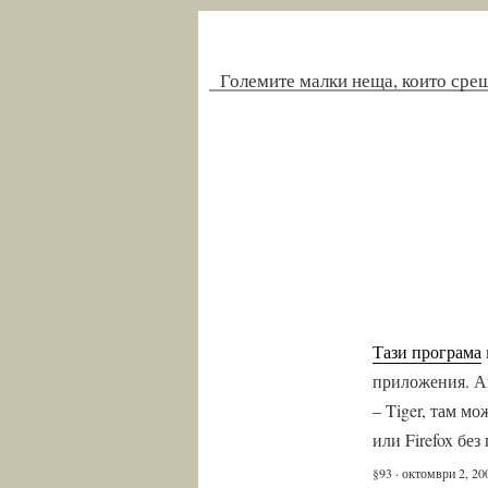
Големите малки неща, които сре
Тази програма
приложения. Ак
– Tiger, там м
или Firefox бе
§93 · октомври 2, 20