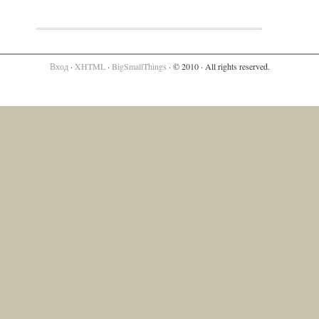
Вход
·
XHTML
·
BigSmallThings
· © 2010 · All rights reserved.