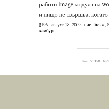
работи image модула на wor
и нищо не свършва, когато
§196 · август 18, 2009 ·
ние
·
firefox
,
S
хамбург
Вход
·
XHTML
·
BigS