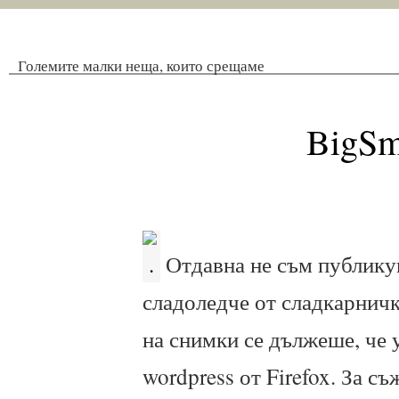
Големите малки неща, които срещаме
BigSm
Отдавна не съм публику
сладоледче от сладкарнич
на снимки се дължеше, че 
wordpress от Firefox. За с