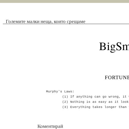
Големите малки неща, които срещаме
BigSm
fortune
Murphy's Laws:

        (1) If anything can go wrong, it w
        (2) Nothing is as easy as it looks
Коментирай