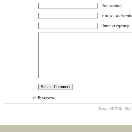
Име (required)
Mail (will not be publ
Интернет страница
←
Кукерите
Вход
·
XHTML
·
BigS