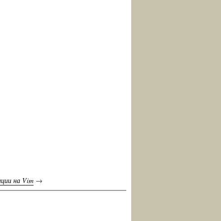
ации на Vim
→