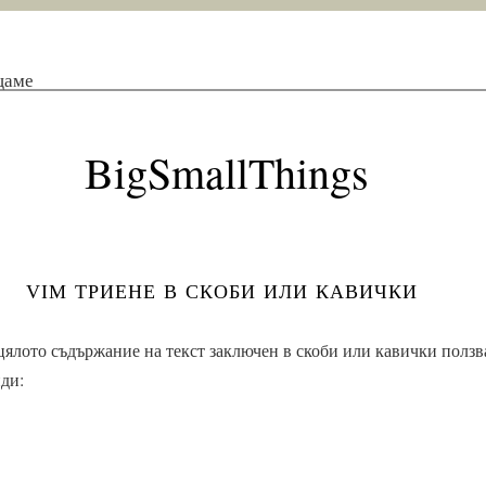
щаме
BigSmallThings
vim триене в скоби или кавички
 цялото съдържание на текст заключен в скоби или кавички ползв
ди: