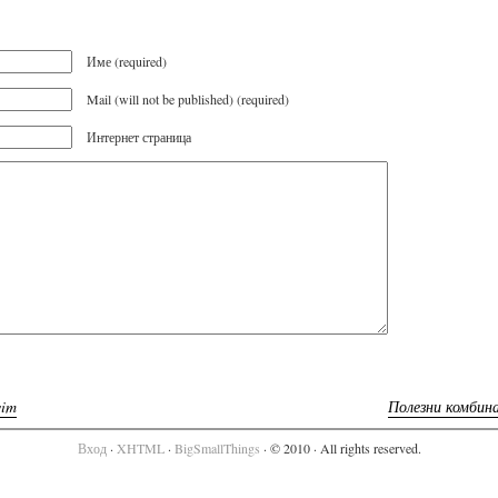
Име (required)
Mail (will not be published) (required)
Интернет страница
vim
Полезни комбин
Вход
·
XHTML
·
BigSmallThings
· © 2010 · All rights reserved.