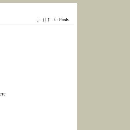
↓ - j | ↑ - k ·
Feeds
ате