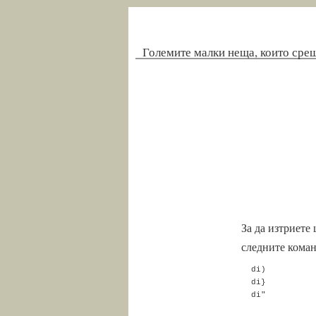
Големите малки неща, които сре
За да изтриете
следните коман
  di)

  di}
