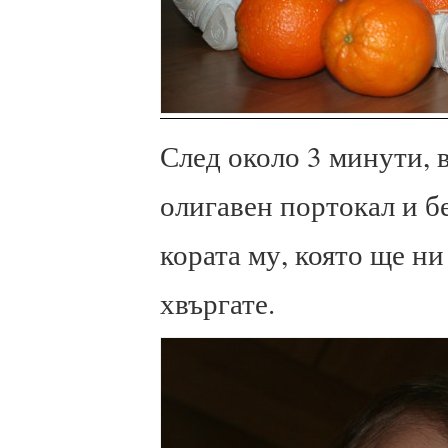
След около 3 минути, 
олигавен портокал и бе
кората му, която ще н
хвъргате.