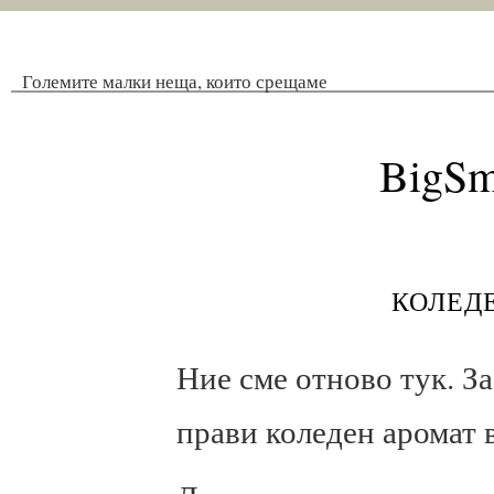
Големите малки неща, които срещаме
BigSm
колед
Ние сме отново тук. За
прави коледен аромат 