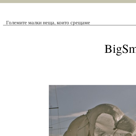
Големите малки неща, които срещаме
BigSm