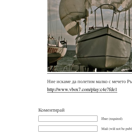
Ние искаме да полетим малко с мечето Ръ
http://www.vbox7.com/play:c4e7fde1
Коментирай
Име (required)
Mail (will not be publ