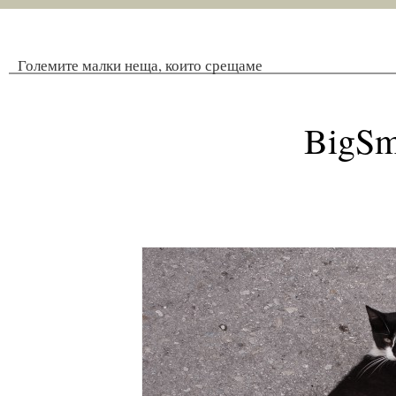
Големите малки неща, които срещаме
BigSm