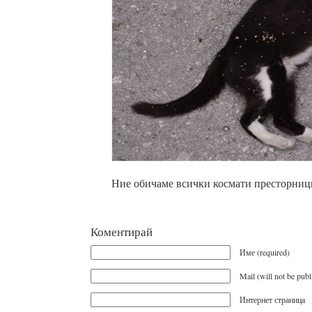
Ние обичаме всички космати престорниц
Коментирай
Име (required)
Mail (will not be publ
Интернет страница