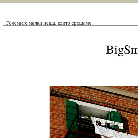
Големите малки неща, които срещаме
BigSm