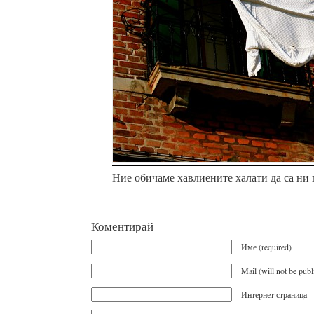
Ние обичаме хавлиените халати да са ни 
Коментирай
Име (required)
Mail (will not be publ
Интернет страница