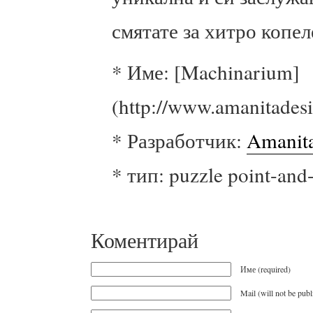
смятате за хитро копел
* Име: [Machinarium]
(http://www.amanitades
* Разработчик:
Amanit
* тип: puzzle point-and
Коментирай
Име (required)
Mail (will not be publ