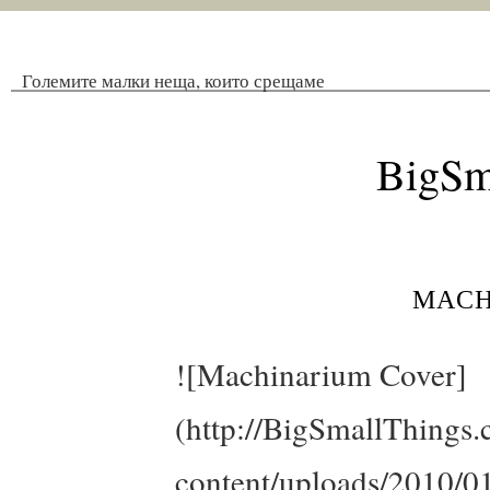
Големите малки неща, които срещаме
BigSm
mach
![Machinarium Cover]
(http://BigSmallThings
content/uploads/2010/0