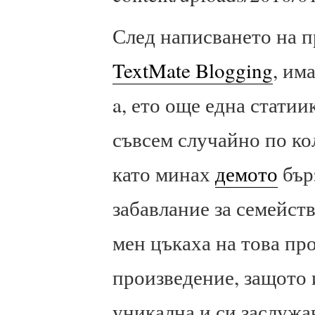
След написването на 
TextMate Blogging
, им
a, ето още една статии
съвсем случайно по ко
като минах
демото
бър
забавлание за семейст
мен цъкаха на това пр
произведение, защото 
уникална и си заслужа