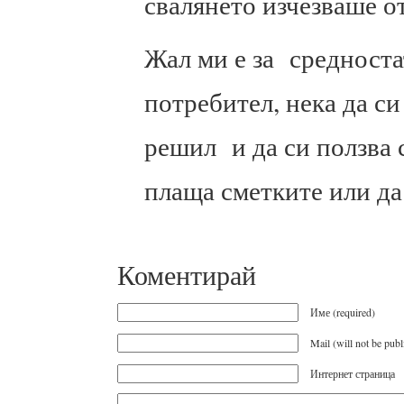
свалянето изчезваше о
Жал ми е за средност
потребител, нека да си
решил и да си ползва 
плаща сметките или д
Коментирай
Име (required)
Mail (will not be publ
Интернет страница