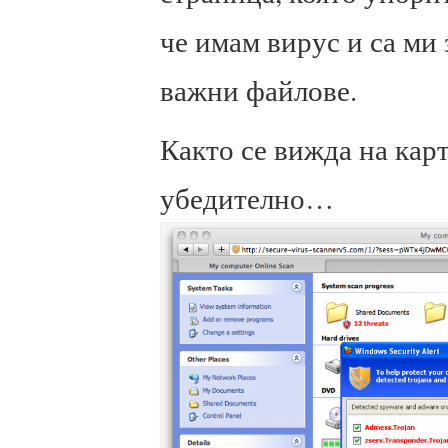
че имам вирус и са ми
важни файлове.
Както се вижда на кар
убедително…