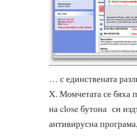
… с единствената разл
X. Момчетата се бяха 
на close бутона си изд
антивирусна програма,