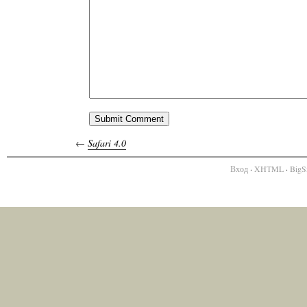
←
Safari 4.0
Вход
·
XHTML
·
BigS