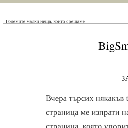
Големите малки неща, които срещаме
BigSm
з
Вчера търсих някакъв t
страница ме изпрати н
страница, която упори