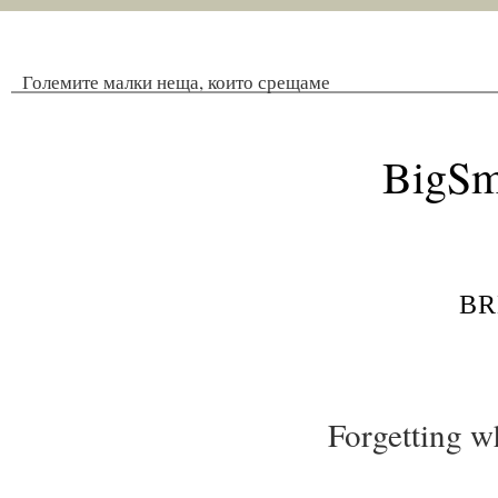
Големите малки неща, които срещаме
BigSm
br
Forgetting w