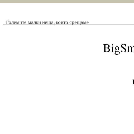
Големите малки неща, които срещаме
BigSm