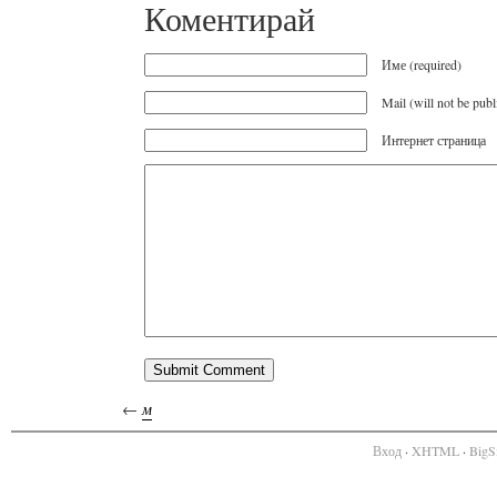
Коментирай
Име (required)
Mail (will not be publ
Интернет страница
←
м
Вход
·
XHTML
·
BigS