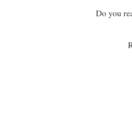
Do you rea
R