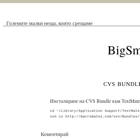
Големите малки неща, които срещаме
BigSm
cvs bundl
Инсталиране на CVS Bundle към TextMate
cd ~/Library/Application Support/TextMate
Коментирай