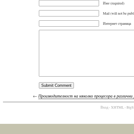
Име (required)
Mail (will not be publ
Интернет страница
←
Производителност на няколко процесора в различни
Вход
·
XHTML
·
BigS