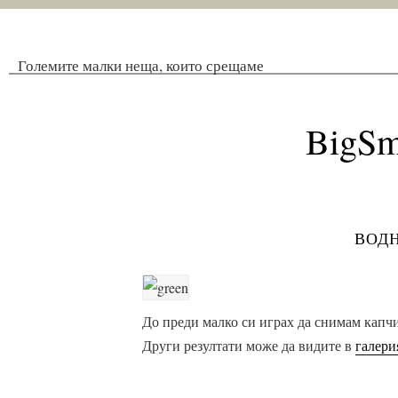
Големите малки неща, които срещаме
BigSm
вод
До преди малко си играх да снимам капч
Други резултати може да видите в
галери