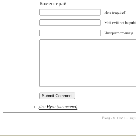
Коментирай
Име (required)
Mail (will not be publ
Интернет страница
←
Ден Нула (началото)
Вход
·
XHTML
·
BigS