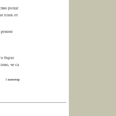
сяко ролце
ин плик от
е режим
го бързо
имо, че са
1 коментар