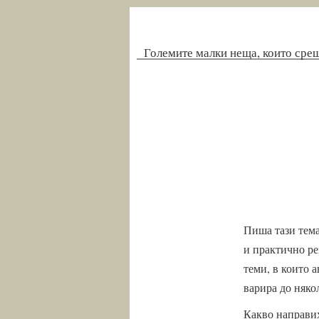
Големите малки неща, които сре
Пиша тази тема
и практично ре
теми, в които 
варира до някол
Какво направи