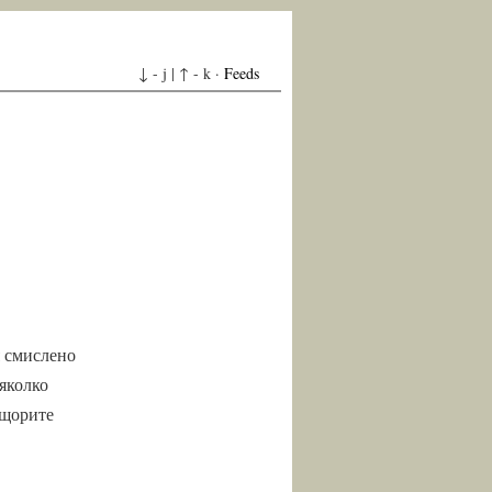
↓ - j | ↑ - k ·
Feeds
я смислено
яколко
 щорите