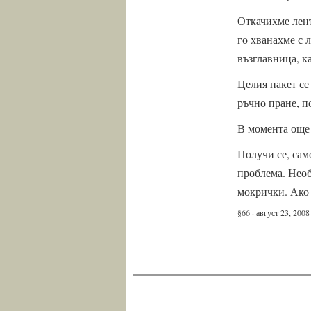
Откачихме лент
го хванахме с 
възглавница, ка
Целия пакет се
ръчно пране, п
В момента още 
Получи се, сам
проблема. Необ
мокрички. Ако 
§66 · август 23, 2008