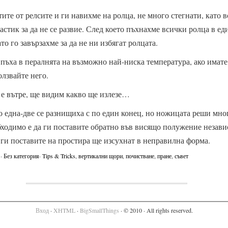
ите от релсите и ги навихме на ролца, не много стегнати, като в
ластик за да не се развие. След което пъхнахме всички ролца в ед
то го завързахме за да не ни избягат ролцата.
 пъха в пералнята на възможно най-ниска температура, ако имат
олзвайте него.
е вътре, ще видим какво ще излезе…
о една-две се разнищиха с по един конец, но ножицата реши мно
ходимо е да ги поставите обратно във висящо полужение независ
ги поставите на простира ще изсухнат в неправилна форма.
 ·
Без категория
·
Tips & Tricks
,
вертикални щори
,
почистване
,
пране
,
съвет
Вход
·
XHTML
·
BigSmallThings
· © 2010 · All rights reserved.