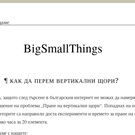
щаме
BigSmallThings
¶
как да перем вертикални щори?
, защото след търсене в българския интернет не можах да намер
шение на проблема „Пране на вертикални щори“. Попаднах на н
авторите са направили доста експерименти и времето за пране на
ко часа за 20 елемента.
хме с нашите: